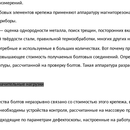
 измерений.
бовых элементов крепежа применяют аппаратуру магниторезона
приборы.
 оценка однородности металла, поиск трещин, посторонних вк
 твёрдости стали, правильной термообработки, многих других 
требные и используемые в больших количествах. Вот почему пр
повышающее стоимость получаемых болтовых соединений. Опр
уры, рассчитанной на проверку болтов. Такая аппаратура разра
ачительные нагрузки
тва болтов неразрывно связано со стоимостью этого крепежа, 
к необходимы устройства контроля, рассчитанные на массовую пр
подходящие по параметрам дефектоскопы, настроенные на работ