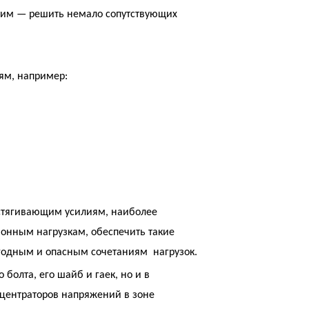
этим — решить немало сопутствующих
иям, например:
астягивающим усилиям, наиболее
ионным нагрузкам, обеспечить такие
ыгодным и опасным сочетаниям
нагрузок.
болта, его шайб и гаек, но и в
нцентраторов напряжений в зоне