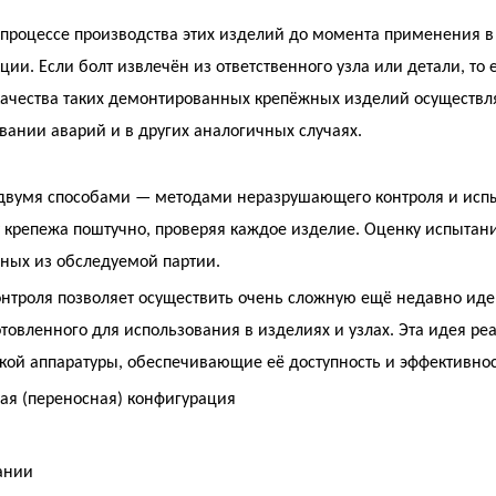
 процессе производства этих изделий до момента применения в
ции. Если болт извлечён из ответственного узла или детали, то
 качества таких демонтированных крепёжных изделий осуществ
вании аварий и в других аналогичных случаях.
т двумя способами — методами неразрушающего контроля и ис
 крепежа поштучно, проверяя каждое изделие. Оценку испыта
нных из обследуемой партии.
нтроля позволяет осуществить очень сложную ещё недавно идею
овленного для использования в изделиях и узлах. Эта идея ре
акой аппаратуры, обеспечивающие её доступность и эффективнос
ая (переносная) конфигурация
ании