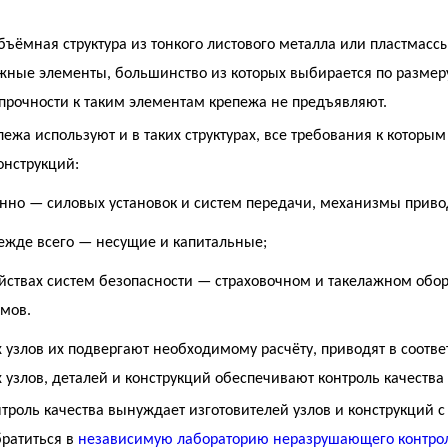
ёмная структура из тонкого листового металла или пластмассы
жные элементы, большинство из которых выбирается по размеру
 прочности к таким элементам крепежа не предъявляют.
ежа используют и в таких структурах, все требования к которы
онструкций:
енно — силовых установок и систем передачи, механизмы приво
режде всего — несущие и капитальные;
йствах систем безопасности — страховочном и такелажном обор
мов.
 узлов их подвергают необходимому расчёту, приводят в соотве
 узлов, деталей и конструкций обеспечивают контроль качеств
нтроль качества вынуждает изготовителей узлов и конструкций
братиться в
независимую лабораторию неразрушающего контро